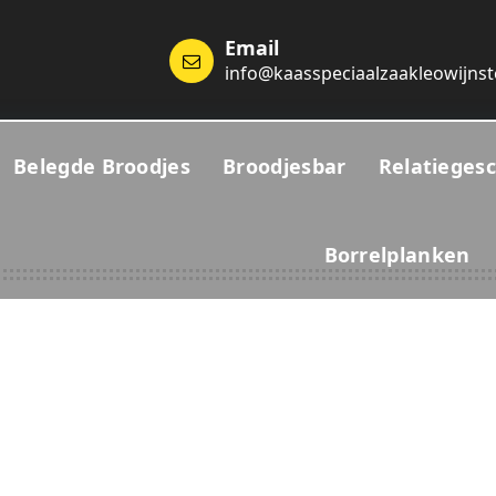
Email
info@kaasspeciaalzaakleowijnst
Belegde Broodjes
Broodjesbar
Relatieges
024
Borrelplanken