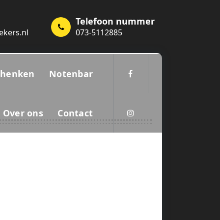
Telefoon nummer
ekers.nl
073-5112885
chenken
Notenbar
Over ons
Contact