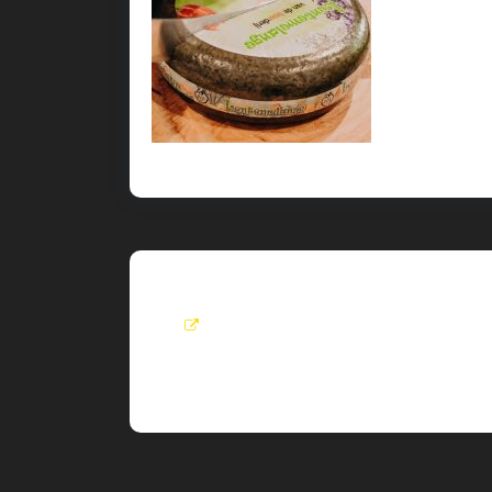
Roel
visit:
View All Post