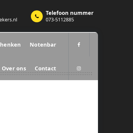
Telefoon nummer
ekers.nl
073-5112885
chenken
Notenbar
Over ons
Contact