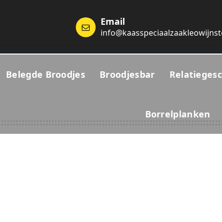
Email
info@kaasspeciaalzaakleowijnst
Belegde Broodjes
Broodjesbar
Relatieges
Borrelplanken