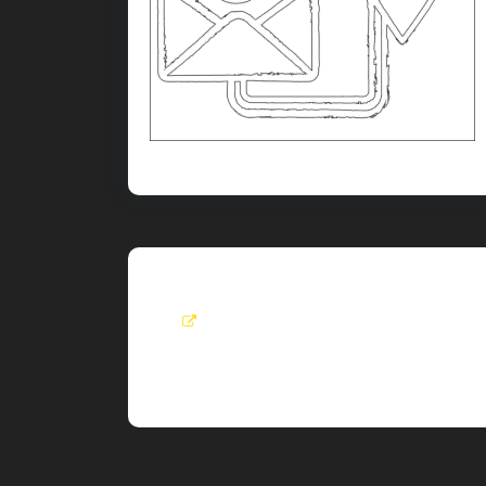
Roel
visit:
View All Post