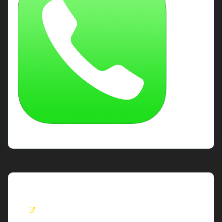
Roel
visit: