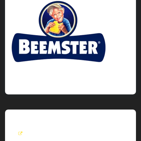
Roel
visit: