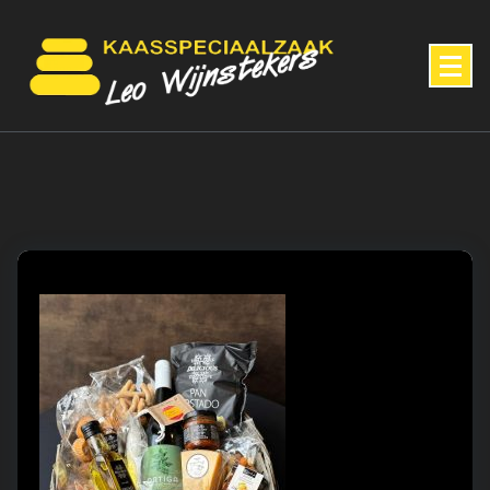
Skip
to
content
Kaas, Belegde broodjes, Vleeswaren, Noten